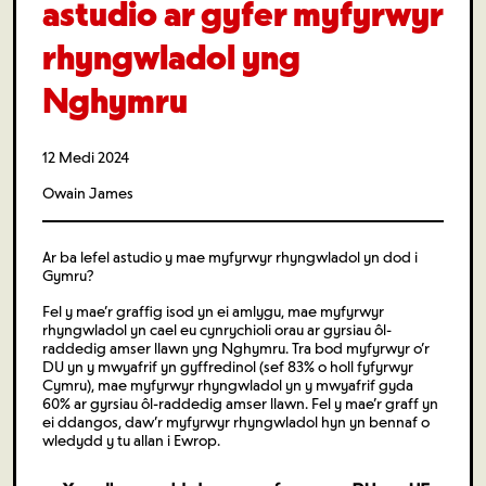
astudio ar gyfer myfyrwyr
rhyngwladol yng
Nghymru
12 Medi 2024
Owain James
Ar ba lefel astudio y mae myfyrwyr rhyngwladol yn dod i
Gymru?
Fel y mae’r graffig isod yn ei amlygu, mae myfyrwyr
rhyngwladol yn cael eu cynrychioli orau ar gyrsiau ôl-
raddedig amser llawn yng Nghymru. Tra bod myfyrwyr o’r
DU yn y mwyafrif yn gyffredinol (sef 83% o holl fyfyrwyr
Cymru), mae myfyrwyr rhyngwladol yn y mwyafrif gyda
60% ar gyrsiau ôl-raddedig amser llawn. Fel y mae’r graff yn
ei ddangos, daw’r myfyrwyr rhyngwladol hyn yn bennaf o
wledydd y tu allan i Ewrop.