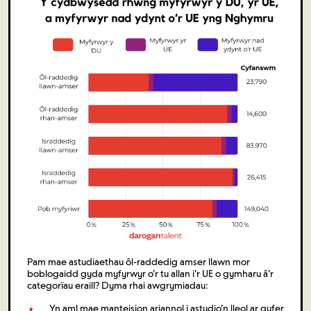
Pam mae astudiaethau ôl-raddedig amser llawn mor
boblogaidd gyda myfyrwyr o’r tu allan i’r UE o gymharu â’r
categorïau eraill? Dyma rhai awgrymiadau:
Yn aml mae manteision ariannol i astudio’n lleol ar gyfer