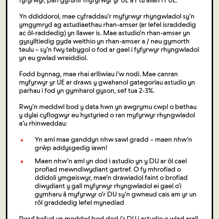
fyfyrwyr, pan gyfunir myfyrwyr yr UE a’r tu allan i’r UE.
Yn ddiddorol, mae cyfraddau’r myfyrwyr rhyngwladol sy’n
ymgymryd ag astudiaethau rhan-amser (ar lefel israddedig
ac ôl-raddedig) yn llawer is. Mae astudio’n rhan-amser yn
gysylltiedig gyda weithio yn rhan-amser a / neu gymorth
teulu – sy’n fwy tebygol o fod ar gael i fyfyrwyr rhyngwladol
yn eu gwlad wreiddiol.
Fodd bynnag, mae rhai arlliwiau i’w nodi. Mae canran
myfyrwyr yr UE ar draws y gwahanol gategorïau astudio yn
parhau i fod yn gymharol gyson, sef tua 2-3%.
Rwy’n meddwl bod y data hwn yn awgrymu cwpl o bethau
y dylai cyflogwyr eu hystyried o ran myfyrwyr rhyngwladol
a’u rhinweddau:
Yn aml mae ganddyn nhw sawl gradd – maen nhw’n
grŵp addysgedig iawn!
Maen nhw’n aml yn dod i astudio yn y DU ar ôl cael
profiad mewndiwydiant gartref. O fy mhrofiad o
ddidoli ymgeiswyr, mae’n drawiadol faint o brofiad
diwydiant y gall myfyrwyr rhyngwladol ei gael o’i
gymharu â myfyrwyr o’r DU sy’n gwneud cais am yr un
rôl graddedig lefel mynediad
Rwyf hefyd yn meddwl bod dod i’r DU i astudio o wlad arall,