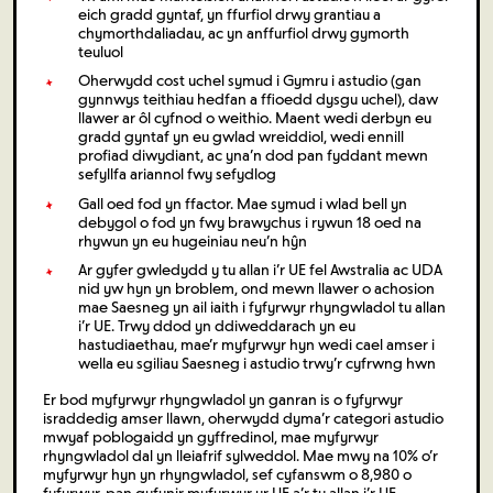
eich gradd gyntaf, yn ffurfiol drwy grantiau a
chymorthdaliadau, ac yn anffurfiol drwy gymorth
teuluol
Oherwydd cost uchel symud i Gymru i astudio (gan
gynnwys teithiau hedfan a ffioedd dysgu uchel), daw
llawer ar ôl cyfnod o weithio. Maent wedi derbyn eu
gradd gyntaf yn eu gwlad wreiddiol, wedi ennill
profiad diwydiant, ac yna’n dod pan fyddant mewn
sefyllfa ariannol fwy sefydlog
Gall oed fod yn ffactor. Mae symud i wlad bell yn
debygol o fod yn fwy brawychus i rywun 18 oed na
rhywun yn eu hugeiniau neu’n hŷn
Ar gyfer gwledydd y tu allan i’r UE fel Awstralia ac UDA
nid yw hyn yn broblem, ond mewn llawer o achosion
mae Saesneg yn ail iaith i fyfyrwyr rhyngwladol tu allan
i’r UE. Trwy ddod yn ddiweddarach yn eu
hastudiaethau, mae’r myfyrwyr hyn wedi cael amser i
wella eu sgiliau Saesneg i astudio trwy’r cyfrwng hwn
Er bod myfyrwyr rhyngwladol yn ganran is o fyfyrwyr
israddedig amser llawn, oherwydd dyma’r categori astudio
mwyaf poblogaidd yn gyffredinol, mae myfyrwyr
rhyngwladol dal yn lleiafrif sylweddol. Mae mwy na 10% o’r
myfyrwyr hyn yn rhyngwladol, sef cyfanswm o 8,980 o