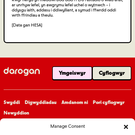
ar unrhyw lefel, yn awgrymu lefel uchel o wytnwch – i
ddysgu iaith, addasu i ddiwylliant, a symud i ffwrdd oddi
wrth ffrindiau a theulu.
[Data gan HESA]
Ymgeiswyr
Cyflogwyr
Swyddi
Digwyddiadau
Amdanom ni
Pori cyflogwyr
Newyddion
Manage Consent