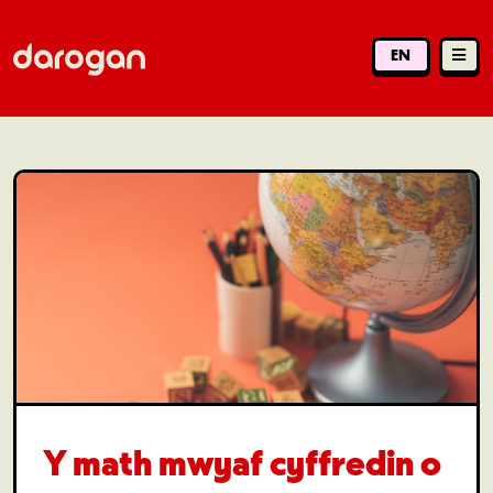
EN
Y math mwyaf cyffredin o