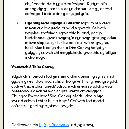
chyfleoedd datblygu proffesiynol. Rydym ni’n
annog dysgu parhaus ac yn darparu amgylchedd
cefnogol i bobl ddringo’r ysgol yrfa.
Cydbwysedd Bywyd a Gwaith:
Rydym ni’n credu
mewn cydbwysedd bywyd a gwaith. Gallwch
fwynhau trefniadau gweithio hybrid, pecyn
buddiannau gweithwyr sy’n cynnwys gostyngiadau
mewn siopau, cynlluniau beicio a lwfans gwyliau
hael. Mae bod yn rhan o Dîm Conwy hefyd yn
golygu y cewch chi amgylchedd gweithio cyfeillgar
a chefnogol.
Ymunwch â Thîm Conwy
Ydych chi’n barod i fod yn rhan o dîm deinamig sy’n siarad
gyda a gwrando arnoch chi, a rhoi gwerth ar greadigrwydd,
cydweithio a chymuned? Edrychwch ar ein swyddi gwag
presennol a dechreuwch ar yrfa werth chweil gyda
Chyngor Bwrdeistref Sirol Conwy. Methu dod o hyd i
swydd addas i chi ar hyn o bryd? Cofiwch fod modd
cofrestru i gael hysbysiadau swyddi.
Darllenwch ein
Llyfryn Recriwtio
i ddysgu mwy.