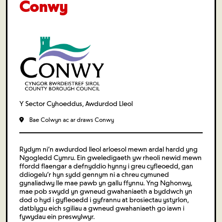
Conwy
Y Sector Cyhoeddus, Awdurdod Lleol
Bae Colwyn ac ar draws Conwy
Rydym ni’n awdurdod lleol arloesol mewn ardal hardd yng
Ngogledd Cymru. Ein gweledigaeth yw rheoli newid mewn
ffordd flaengar a defnyddio hynny i greu cyfleoedd, gan
ddiogelu’r hyn sydd gennym ni a chreu cymuned
gynaliadwy lle mae pawb yn gallu ffynnu. Yng Nghonwy,
mae pob swydd yn gwneud gwahaniaeth a byddwch yn
dod o hyd i gyfleoedd i gyfrannu at brosiectau ystyrlon,
datblygu eich sgiliau a gwneud gwahaniaeth go iawn i
fywydau ein preswylwyr.