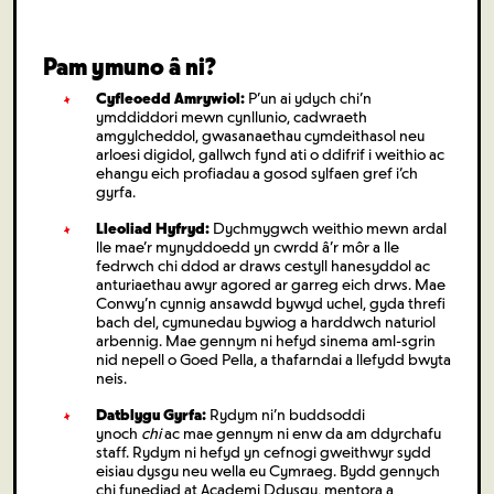
Pam ymuno â ni?
Cyfleoedd Amrywiol:
P’un ai ydych chi’n
ymddiddori mewn cynllunio, cadwraeth
amgylcheddol, gwasanaethau cymdeithasol neu
arloesi digidol, gallwch fynd ati o ddifrif i weithio ac
ehangu eich profiadau a gosod sylfaen gref i’ch
gyrfa.
Lleoliad Hyfryd:
Dychmygwch weithio mewn ardal
lle mae’r mynyddoedd yn cwrdd â’r môr a lle
fedrwch chi ddod ar draws cestyll hanesyddol ac
anturiaethau awyr agored ar garreg eich drws. Mae
Conwy’n cynnig ansawdd bywyd uchel, gyda threfi
bach del, cymunedau bywiog a harddwch naturiol
arbennig. Mae gennym ni hefyd sinema aml-sgrin
nid nepell o Goed Pella, a thafarndai a llefydd bwyta
neis.
Datblygu Gyrfa:
Rydym ni’n buddsoddi
ynoch
chi
ac mae gennym ni enw da am ddyrchafu
staff. Rydym ni hefyd yn cefnogi gweithwyr sydd
eisiau dysgu neu wella eu Cymraeg. Bydd gennych
chi fynediad at Academi Ddysgu, mentora a