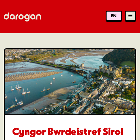
EN
Cyngor Bwrdeistref Sirol