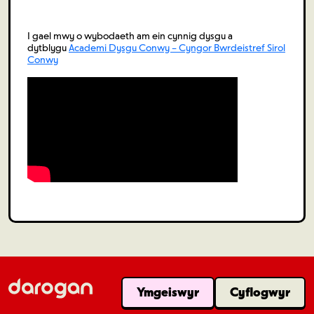
I gael mwy o wybodaeth am ein cynnig dysgu a
dytblygu
Academi Dysgu Conwy – Cyngor Bwrdeistref Sirol
Conwy
Ymgeiswyr
Cyflogwyr